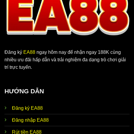
Đăng ký
EA88
ngay hôm nay để nhận ngay 188K cùng
nhiều ưu đãi hấp dẫn và trải nghiệm đa dạng trò chơi giải
trí trực tuyến.
HƯỚNG DẪN
Đăng ký EA88
Đăng nhập EA88
Rút tiền EA88