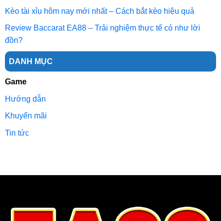
Kèo tài xỉu hôm nay mới nhất – Cách bắt kèo hiệu quả
Review Baccarat EA88 – Trải nghiệm thực tế có như lời
đồn?
DANH MỤC
Game
Hướng dẫn
Khuyến mãi
Tin tức