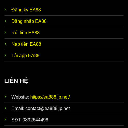
Đăng ký EA88
Đăng nhập EA88
Rút tiền EA88
Nạp tiền EA88
Tải app EA88
LIÊN HỆ
Website:
https://ea888.jp.net/
Email:
contact@ea888.jp.net
SĐT: 0892644498