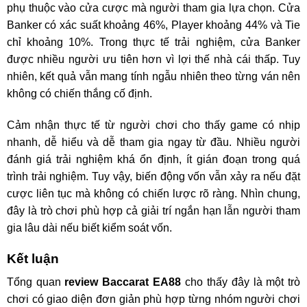
phụ thuộc vào cửa cược mà người tham gia lựa chọn. Cửa
Banker có xác suất khoảng 46%, Player khoảng 44% và Tie
chỉ khoảng 10%. Trong thực tế trải nghiệm, cửa Banker
được nhiều người ưu tiên hơn vì lợi thế nhà cái thấp. Tuy
nhiên, kết quả vẫn mang tính ngẫu nhiên theo từng ván nên
không có chiến thắng cố định.
Cảm nhận thực tế từ người chơi cho thấy game có nhịp
nhanh, dễ hiểu và dễ tham gia ngay từ đầu. Nhiều người
đánh giá trải nghiệm khá ổn định, ít gián đoạn trong quá
trình trải nghiệm. Tuy vậy, biến động vốn vẫn xảy ra nếu đặt
cược liên tục mà không có chiến lược rõ ràng. Nhìn chung,
đây là trò chơi phù hợp cả giải trí ngắn hạn lẫn người tham
gia lâu dài nếu biết kiểm soát vốn.
Kết luận
Tổng quan
review Baccarat EA88
cho thấy đây là một trò
chơi có giao diện đơn giản phù hợp từng nhóm người chơi