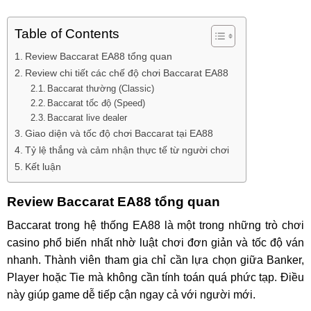
Table of Contents
Review Baccarat EA88 tổng quan
Review chi tiết các chế độ chơi Baccarat EA88
Baccarat thường (Classic)
Baccarat tốc độ (Speed)
Baccarat live dealer
Giao diện và tốc độ chơi Baccarat tại EA88
Tỷ lệ thắng và cảm nhận thực tế từ người chơi
Kết luận
Review Baccarat EA88 tổng quan
Baccarat trong hệ thống EA88 là một trong những trò chơi
casino phổ biến nhất nhờ luật chơi đơn giản và tốc độ ván
nhanh. Thành viên tham gia chỉ cần lựa chọn giữa Banker,
Player hoặc Tie mà không cần tính toán quá phức tạp. Điều
này giúp game dễ tiếp cận ngay cả với người mới.