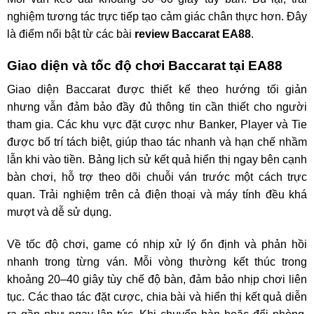
nghiệm tương tác trực tiếp tạo cảm giác chân thực hơn. Đây
là điểm nổi bật từ các bài
review Baccarat EA88
.
Giao diện và tốc độ chơi Baccarat tại EA88
Giao diện Baccarat được thiết kế theo hướng tối giản
nhưng vẫn đảm bảo đầy đủ thông tin cần thiết cho người
tham gia. Các khu vực đặt cược như Banker, Player và Tie
được bố trí tách biệt, giúp thao tác nhanh và hạn chế nhầm
lẫn khi vào tiền. Bảng lịch sử kết quả hiển thị ngay bên cạnh
bàn chơi, hỗ trợ theo dõi chuỗi ván trước một cách trực
quan. Trải nghiệm trên cả điện thoại và máy tính đều khá
mượt và dễ sử dụng.
Về tốc độ chơi, game có nhịp xử lý ổn định và phản hồi
nhanh trong từng ván. Mỗi vòng thường kết thúc trong
khoảng 20–40 giây tùy chế độ bàn, đảm bảo nhịp chơi liên
tục. Các thao tác đặt cược, chia bài và hiển thị kết quả diễn