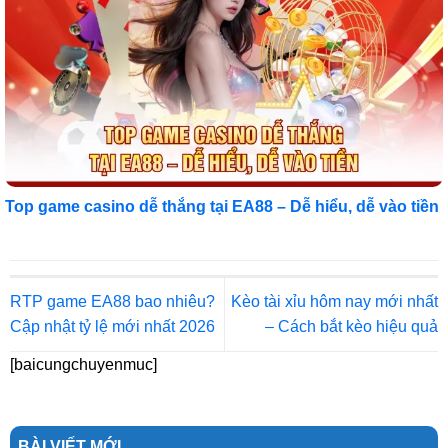
Top game casino dễ thắng tại EA88 – Dễ hiểu, dễ vào tiền
RTP game EA88 bao nhiêu?
Kèo tài xỉu hôm nay mới nhất
Cập nhật tỷ lệ mới nhất 2026
– Cách bắt kèo hiệu quả
[baicungchuyenmuc]
BÀI VIẾT MỚI