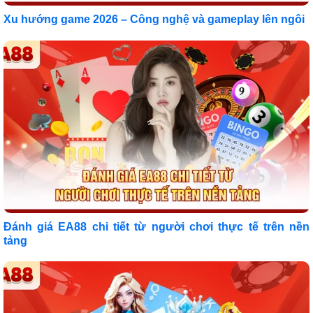
Xu hướng game 2026 – Công nghệ và gameplay lên ngôi
Đánh giá EA88 chi tiết từ người chơi thực tế trên nền
tảng