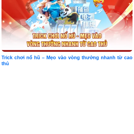
Trick chơi nổ hũ – Mẹo vào vòng thưởng nhanh từ cao
thủ