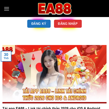
ĐĂNG KÝ
ĐĂNG NHẬP
30
Th5
Tải app EA88 – Link tải chính thức 2026 cho iOS & Android