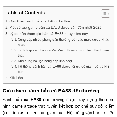
Table of Contents
Giới thiệu sảnh bắn cá EA88 đổi thưởng
Một số tựa game bắn cá EA88 được săn đón nhất 2026
Lý do nên tham gia bắn cá EA88 ngay hôm nay
Cung cấp nhiều phòng săn thưởng với các mức cược khác
nhau
Tích hợp cơ chế quy đổi điểm thưởng trực tiếp thành tiền
thật
Kho súng và đạn nâng cấp linh hoạt
Hệ thống sảnh bắn cá EA88 được tối ưu để giảm độ trễ khi
bắn
Kết luận
Giới thiệu sảnh bắn cá EA88 đổi thưởng
Sảnh
bắn cá EA88
đổi thưởng được xây dựng theo mô
hình game arcade trực tuyến kết hợp cơ chế quy đổi điểm
(coin-to-cash) theo thời gian thực. Hệ thống vận hành nhiều