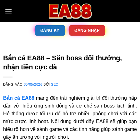
ĐĂNG KÝ
ĐĂNG NHẬP
Bắn cá EA88 – Săn boss đổi thưởng,
nhận tiền cực đã
ĐĂNG VÀO
30/05/2026
BỞI
SEO
Bắn cá EA88
mang đến trải nghiệm giải trí đổi thưởng hấp
dẫn với hiệu ứng sinh động và cơ chế săn boss kịch tính.
Hệ thống được tối ưu để hỗ trợ nhiều phòng chơi với các
mức cược linh hoạt. Nội dung dưới đây EA88 sẽ giúp bạn
hiểu rõ hơn về sảnh game và các tính năng giúp sảnh game
gây ấn tượng với người chơi.