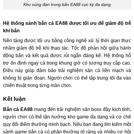
Kho súng đạn trong bắn EA88 cực kỳ đa dạng
Hệ thống sảnh bắn cá EA88 được tối ưu để giảm độ trễ
khi bắn
Nền tảng được tối ưu bằng công nghệ xử lý thời gian thực
nhằm giảm độ trễ khi thao tác. Tốc độ phản hồi giữa hành
động bắn và kết quả được rút ngắn đáng kể. Hệ thống hỗ
trợ ổn định ngay cả trong khung giờ có lượng truy cập cao.
Điều này giúp đảm bảo trải nghiệm săn cá liền mạch và
không bị gián đoạn. Người chơi có thể tập trung tối đa vào
chiến thuật trong từng màn chơi.
Kết luận
Bắn cá EA88
mang đến trải nghiệm săn boss đầy kịch tính,
người chơi có thể tận hưởng kho game đa dạng và cơ chế
quy đổi điểm thưởng minh bạch. Nếu bạn đang tìm kiếm một
sảnh game bắn cá có phần thưởng rõ ràng và nhiều cơ hội