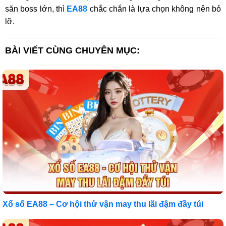
săn boss lớn, thì
EA88
chắc chắn là lựa chọn không nên bỏ
lỡ.
BÀI VIẾT CÙNG CHUYÊN MỤC:
Xổ số EA88 – Cơ hội thử vận may thu lãi đậm đầy túi