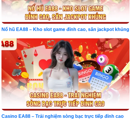
Nổ hũ EA88 – Kho slot game đỉnh cao, săn jackpot khủng
Casino EA88 – Trải nghiệm sòng bạc trực tiếp đỉnh cao