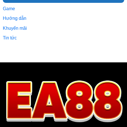
Game
Hướng dẫn
Khuyến mãi
Tin tức