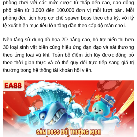
phòng chơi với các mức cược từ thấp đến cao, dao động
phổ biến từ 1.000 đến 100.000 đơn vị mỗi lượt bắn. Mỗi
phòng đều tích hợp cơ chế spawn boss theo chu kỳ, với tỷ
lệ xuất hiện mục tiêu lớn tăng dần theo cấp độ màn chơi.
Nền tảng sử dụng đồ họa 2D nâng cao, hỗ trợ hiển thị hơn
30 loại sinh vật biển cùng hiệu ứng đạn đạo và sát thương
theo từng loại vũ khí. Toàn bộ điểm tích lũy được đồng bộ
theo thời gian thực và có thể quy đổi trực tiếp sang giá trị
thưởng trong hệ thống tài khoản hội viên.