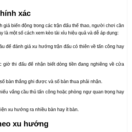
chính xác
h giá biến động trong các trận đấu thể thao, người chơi cần
y là một số cách xem kèo tài xỉu hiệu quả và dễ áp dụng:
u để đánh giá xu hướng trận đấu có thiên về tấn công hay
 giờ thi đấu để nhận biết dòng tiền đang nghiêng về cửa
à số bàn thắng ghi được và số bàn thua phải nhận.
thiếu vắng cầu thủ tấn công hoặc phòng ngự quan trọng hay
iện xu hướng ra nhiều bàn hay ít bàn.
 theo xu hướng