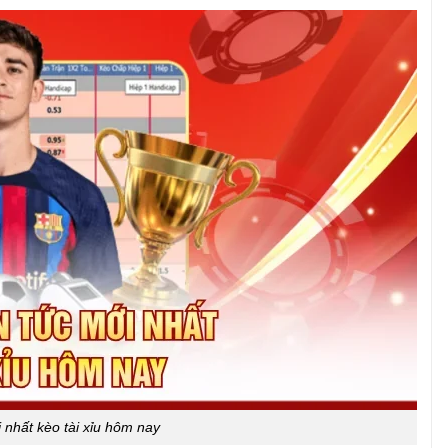
i nhất kèo tài xỉu hôm nay