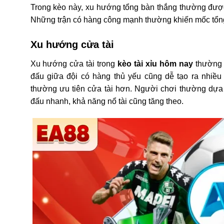
Trong kèo này, xu hướng tổng bàn thắng thường được 
Những trận có hàng công mạnh thường khiến mốc tổn
Xu hướng cửa tài
Xu hướng cửa tài trong
kèo tài xỉu hôm nay
thường x
đấu giữa đội có hàng thủ yếu cũng dễ tạo ra nhiều 
thường ưu tiên cửa tài hơn. Người chơi thường dựa v
đấu nhanh, khả năng nổ tài cũng tăng theo.