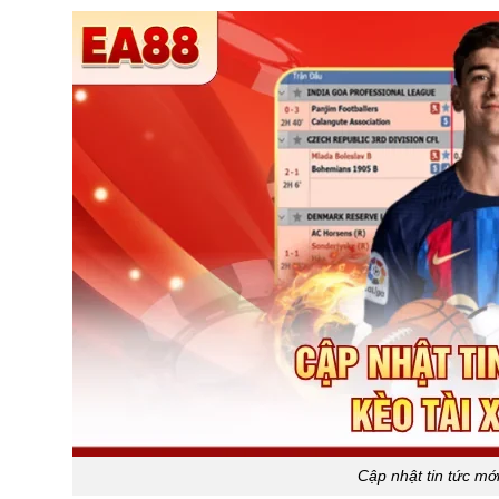
Cập nhật tin tức mớ