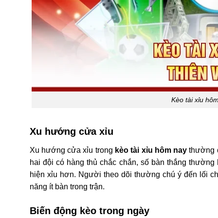
Kèo tài xỉu hôm
Xu hướng cửa xỉu
Xu hướng cửa xỉu trong
kèo tài xỉu hôm nay
thường đ
hai đội có hàng thủ chắc chắn, số bàn thắng thường 
hiện xỉu hơn. Người theo dõi thường chú ý đến lối c
năng ít bàn trong trận.
Biến động kèo trong ngày