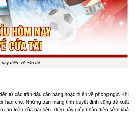
 nay thiên về cửa tài
ến từ các trận đấu cân bằng hoặc thiên về phòng ngự. Khi
bị hạn chế. Những trận mang tính quyết định cũng dễ xuất
hơi an toàn của hai bên. Điều này giúp nhận diện sớm khả