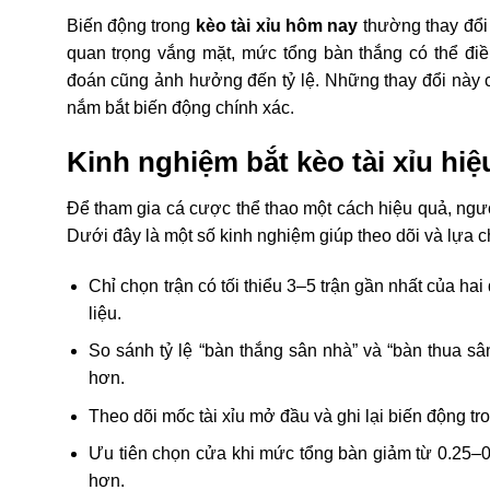
Biến động trong
kèo tài xỉu hôm nay
thường thay đổi t
quan trọng vắng mặt, mức tổng bàn thắng có thể điề
đoán cũng ảnh hưởng đến tỷ lệ. Những thay đổi này có 
nắm bắt biến động chính xác.
Kinh nghiệm bắt kèo tài xỉu hi
Để tham gia cá cược thể thao một cách hiệu quả, ngườ
Dưới đây là một số kinh nghiệm giúp theo dõi và lựa c
Chỉ chọn trận có tối thiểu 3–5 trận gần nhất của hai 
liệu.
So sánh tỷ lệ “bàn thắng sân nhà” và “bàn thua sâ
hơn.
Theo dõi mốc tài xỉu mở đầu và ghi lại biến động tr
Ưu tiên chọn cửa khi mức tổng bàn giảm từ 0.25–
hơn.