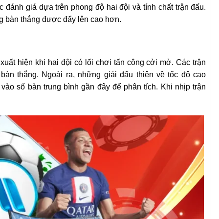
đánh giá dựa trên phong độ hai đội và tính chất trận đấu.
g bàn thắng được đẩy lên cao hơn.
uất hiện khi hai đội có lối chơi tấn công cởi mở. Các trận
bàn thắng. Ngoài ra, những giải đấu thiên về tốc độ cao
ào số bàn trung bình gần đây để phân tích. Khi nhịp trận