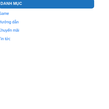
DANH MỤC
Game
Hướng dẫn
Khuyến mãi
Tin tức